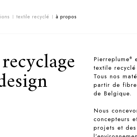
tions
textile recyclé
à propos
 recyclage
Pierreplume
e
®
textile recyclé
 design
Tous nos maté
partir de fibr
de Belgique.
Nous concevon
concepteurs et
projets et de
l’environnemen