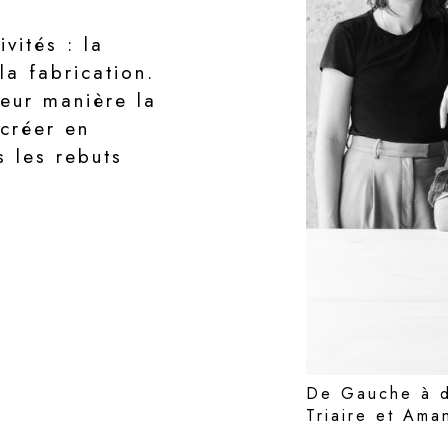
vités : la
la fabrication.
leur manière la
 créer en
 les rebuts
De Gauche à dr
Triaire et Ama