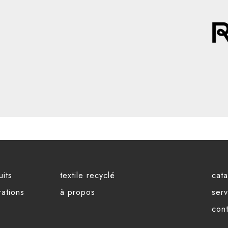
uits
textile recyclé
cat
rations
à propos
serv
con